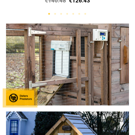
€
140.48
€
126.43