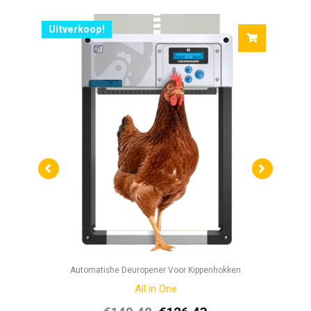
Uitverkoop!
U
Automatishe Deuropener Voor Kippenhokken
All in One